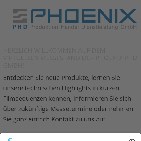
HERZLICH WILLKOMMEN AUF DEM
VIRTUELLEN MESSESTAND DER PHOENIX PHD
GMBH!
Entdecken Sie neue Produkte, lernen Sie
unsere technischen Highlights in kurzen
Filmsequenzen kennen, informieren Sie sich
über zukünftige Messetermine oder nehmen
Sie ganz einfach Kontakt zu uns auf.
Bewegen Sie dazu einfach die Maus über die